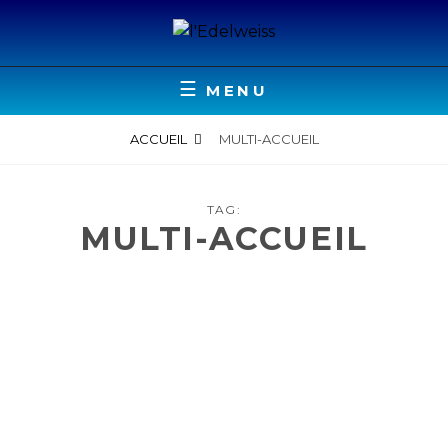
Skip
to
content
EEAP EDELWEISS, ACCUEIL POUR ENFANTS &
L'EDELWEISS
ADOLESCENTS POLYHANDICAPÉS
MENU
ACCUEIL
MULTI-ACCUEIL
TAG:
MULTI-ACCUEIL