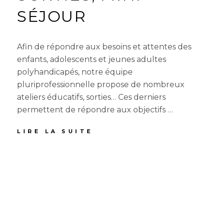
SÉJOUR
Afin de répondre aux besoins et attentes des
enfants, adolescents et jeunes adultes
polyhandicapés, notre équipe
pluriprofessionnelle propose de nombreux
ateliers éducatifs, sorties… Ces derniers
permettent de répondre aux objectifs …
ATELIERS
LIRE LA SUITE
ÉDUCATIFS,
SORTIES,
MINI-
SÉJOUR
© 2026
L'EDELWEISS
. TOUS DROITS RÉSERVÉS/
PIXGRAPH23/
MENTIONS LÉGALES