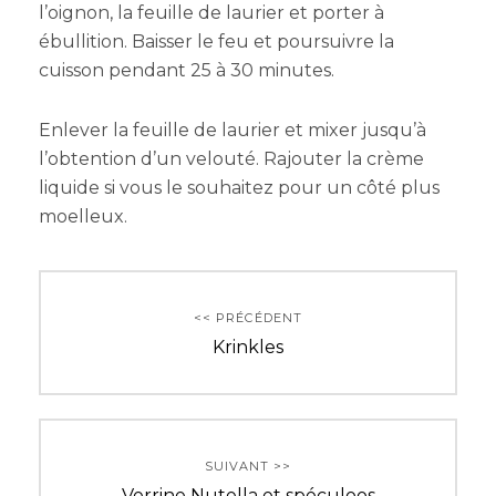
l’oignon, la feuille de laurier et porter à
ébullition. Baisser le feu et poursuivre la
cuisson pendant 25 à 30 minutes.
Enlever la feuille de laurier et mixer jusqu’à
l’obtention d’un velouté. Rajouter la crème
liquide si vous le souhaitez pour un côté plus
moelleux.
Navigation
<< PRÉCÉDENT
de
Previous
Krinkles
post:
l’article
SUIVANT >>
Next
Verrine Nutella et spéculoos