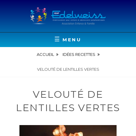
Skip
to
content
EEAP EDELWEISS, ACCUEIL POUR ENFANTS &
L'EDELWEISS
ADOLESCENTS POLYHANDICAPÉS
MENU
ACCUEIL
IDÉES RECETTES
VELOUTÉ DE LENTILLES VERTES
VELOUTÉ DE
LENTILLES VERTES