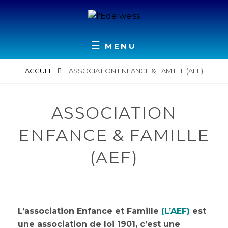
Skip
to
content
EEAP EDELWEISS, ACCUEIL POUR ENFANTS &
L'EDELWEISS
ADOLESCENTS POLYHANDICAPÉS
MENU
ACCUEIL
ASSOCIATION ENFANCE & FAMILLE (AEF)
ASSOCIATION
ENFANCE & FAMILLE
(AEF)
L’association Enfance et Famille
(
L’AEF
)
est
une association de loi 1901, c’est une